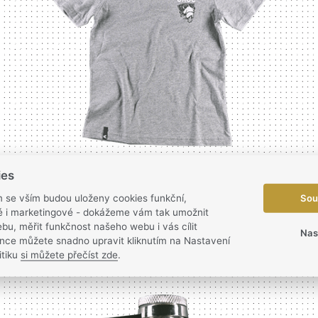
ies
Sou
m se vším budou uloženy cookies funkční,
ké i marketingové - dokážeme vám tak umožnit
Dětské tričko
| Beaver
bu, měřit funkčnost našeho webu i vás cílit
Nas
nce můžete snadno upravit kliknutím na Nastavení
itiku
si můžete přečíst zde
.