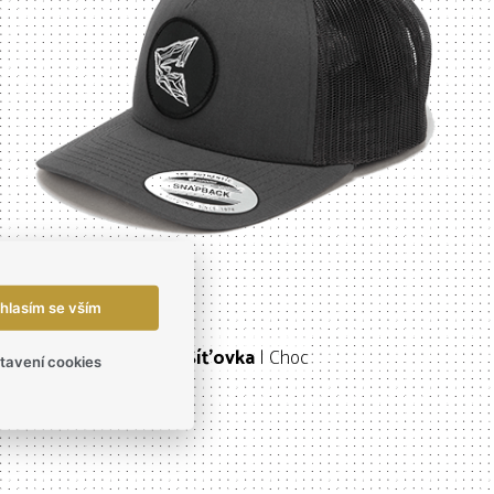
hlasím se vším
Síťovka
| Choc
tavení cookies