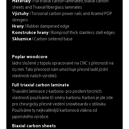
Materiály
| Full triaxal carbon laminated, biaxal carbon
sheets and Triaxial fiberglass laminates
Výztuhy
| Torsional carbon power rails and Aramid POP
stringers
Hrany
| Rubber dampened edge
Konstrukce hrany
| Bomproof thick stainless stell edges
Skluznice
| Carbon sintered base
Poplar woodcore
Jádro složené z topolu opracované na CNC s přesností na
0,1 mm. Tato přesnost nám umožňuje přesně ladit jízdní
vlastnosti našich výrobků.
Full triaxial carbon laminate
Triaxiální laminace z karbonu- pro posílení torzních
vlastností používáme tři směry karbonu. Karbon je jde zde
pro chirurgicky přesné vedení snowboardu v oblouku.
Používáme ty nejkvalitnější karbonová vlákna od
japonského výrobce.
Biaxial carbon sheets