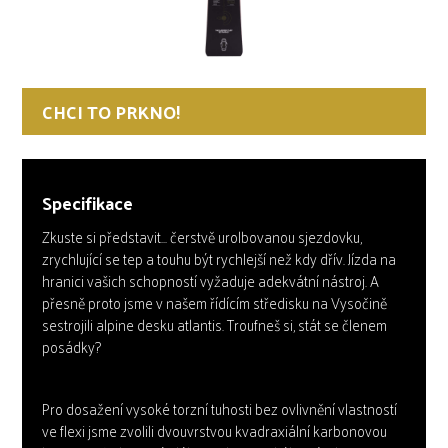
CHCI TO PRKNO!
Specifikace
Zkuste si představit... čerstvě urolbovanou sjezdovku,
zrychlující se tep a touhu být rychlejší než kdy dřív. Jízda na
hranici vašich schopností vyžaduje adekvátní nástroj. A
přesně proto jsme v našem řídícím středisku na Vysočině
sestrojili alpine desku atlantis. Troufneš si, stát se členem
posádky?
Pro dosažení vysoké torzní tuhosti bez ovlivnění vlastností
ve flexi jsme zvolili dvouvrstvou kvadraxiální karbonovou