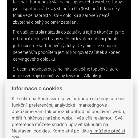
laminaci. Karbonová vlákna od japonského výrobce Toray
jsou uspořádaná +/-45 stupnů a 0 a 90stupnů. Prkno díky
tomu vede naprosto jistě v oblouku a zároveň nemá
zbytečně dlouhý poloměr zatáčení.
Pro vaši kontrolu nájezdu do zatáčky a jejího ukončení jsme
od konců efektivní hrany směrem k vašim nohám přidali
jednosměrné karbonové výztuhy. Díky nim jste schopni
sebemenším podnětem jemně korigovat začátek a konec
carvingového oblouku.
Srdcem snowboardu je na míru odladěné topolové jádro
mající vynikající poměr váhy k výkonu. Atlantis je
slalomovým alpine snowboardem a tak je jeho rádius
adekvátně zvolen, nemusíte mít tedy strach ani na užších a
Informace o cookies
prudších sjezdovkách. K tomu všemu jsme přidali
Kliknutím na Souhlasím se vším budou uloženy cookies
nadstandardní množství antivibračních materiálů a vysoce
funkční, preferenční, analytické i marketingové -
kvalitní karbonovou skluznici.
dokážeme vám tak umožnit pohodlné používání webu,
Design snowboardu je inspirován raketoplánem Atlantis
měřit funkčnost našeho webu i vás cílit reklamou. Své
preference můžete snadno upravit kliknutím na
evokujícím preciznost, rychlost a odvahu posouvat hranice
Nastavení cookies. Kompletní politiku
si můžete přečíst
lidského poznání. Dalším motivem v rámci grafiky je linková
zde
.