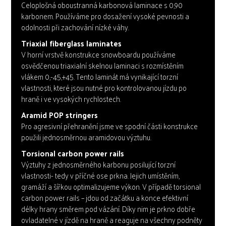
Celoplošná oboustranná karbonová laminace s 0,90
karbonem. Používáme pro dosažení vysoké pevnosti a
odolnosti při zachování nízké váhy.
Triaxial fiberglass laminates
V horní vrstvě konstrukce snowboardu používáme
osvědčenou triaxialní skelnou laminaci s rozmístěním
vlákem 0,-45,+45. Tento laminát má vynikající torzní
vlastnosti, které jsou nutné pro kontrolovanou jízdu po
hraně i ve vysokých rychlostech.
Aramid POP stringers
Pro agresivní přehranění jsme ve spodní části konstrukce
použili jednosměrnou aramidovou výztuhu.
Torsional carbon power rails
Výztuhy z jednosměrného karbonu posilující torzní
vlastnosti- tedy v příčné ose prkna. Jejich umístěním,
gramáží a šířkou optimalizujeme výkon. V případě torsional
carbon power rails – jdou od začátku a konce efektivní
délky hrany směrem pod vázání. Díky nim je prkno dobře
ovladatelné v jízdě na hraně a reaguje na všechny podněty