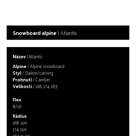
Snowboard alpine
| Atlantis
Název
| Atlantis
Alpine
/ Alpine snowboard
Styl
/ Slalom/carving
Prohnutí
/ Camber
Velikosti
/ 168, 174, 183
Flex
8/10
Rádius
168: 11m
174: 11m
183: 11,4m