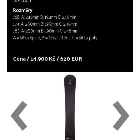
Rozměry
168: A: 246mm B: 191mm C: 245mm
174: A: 250mm B: 195mm C: 249mm
183: A: 250mm B: 190mm C: 248mm
A = šířka špice, B = šířka středu, C = šířka paty
Cena / 14.900 Kč / 620 EUR